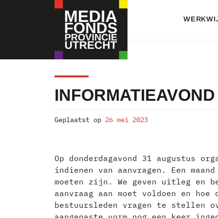
Skip
to
WERKWI
content
MEDIAFONDS
INFORMATIEAVOND
PROVINCIE
UTRECHT
Geplaatst op
26 mei 2023
Op donderdagavond 31 augustus org
indienen van aanvragen. Een maand
moeten zijn. We geven uitleg en b
aanvraag aan moet voldoen en hoe 
bestuursleden vragen te stellen o
aangepaste vorm nog een keer inge