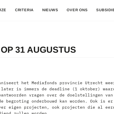
JZE
CRITERIA
NIEUWS
OVER ONS
SUBSIDI
 OP 31 AUGUSTUS
aniseert het Mediafonds provincie Utrecht wee
 later is immers de deadline (1 oktober) waar
eantwoorden vragen over de doelstellingen van
de begroting onderbouwd kan worden. Ook is er
ver eigen projecten, ook projecten die al eer
diend zullen worden.