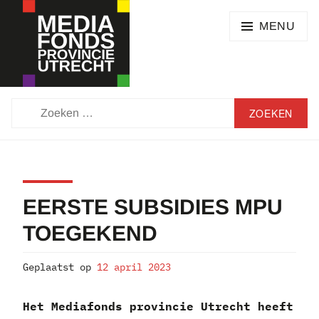
Skip
SEARCH
to
MENU
content
MEDIAFONDS
ZOEKEN
PROVINCIE
NAAR:
UTRECHT
EERSTE SUBSIDIES MPU
TOEGEKEND
Geplaatst op
12 april 2023
Het Mediafonds provincie Utrecht heeft