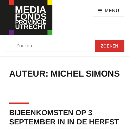
Skip
SEARCH
to
MENU
content
MEDIAFONDS
ZOEKEN
PROVINCIE
NAAR:
UTRECHT
AUTEUR:
MICHEL SIMONS
BIJEENKOMSTEN OP 3
SEPTEMBER IN IN DE HERFST