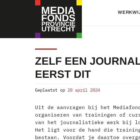
Skip
to
WERKWI
content
MEDIAFONDS
ZELF EEN JOURNA
PROVINCIE
EERST DIT
UTRECHT
Geplaatst op
20 april 2024
Uit de aanvragen bij het Mediafon
organiseren van trainingen of cur
van het journalistieke werk bij l
Het ligt voor de hand die trainin
bestaan. Voordat je daartoe overg