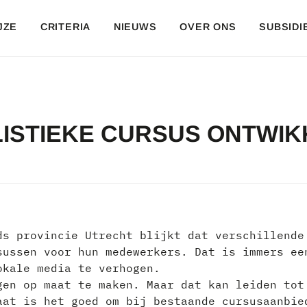
JZE
CRITERIA
NIEUWS
OVER ONS
SUBSIDI
LISTIEKE CURSUS ONTWIK
ds provincie Utrecht blijkt dat verschillende
sussen voor hun medewerkers. Dat is immers ee
okale media te verhogen.
gen op maat te maken. Maar dat kan leiden tot
aat is het goed om bij bestaande cursusaanbie