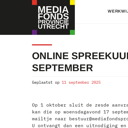
Skip
to
WERKWI
content
MEDIAFONDS
ONLINE SPREEKUUR
PROVINCIE
SEPTEMBER
UTRECHT
Geplaatst op
11 september 2025
Op 1 oktober sluit de zesde aanvr
kan die op woensdagavond 17 septe
mailtje naar bestuur@mediafondspr
U ontvangt dan een uitnodiging en