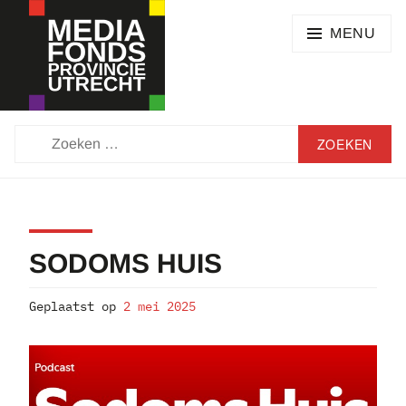
Skip
SEARCH
to
MENU
content
MEDIAFONDS
ZOEKEN
PROVINCIE
NAAR:
UTRECHT
SODOMS HUIS
Geplaatst op
2 mei 2025