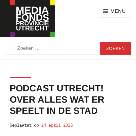
Skip
SEARCH
to
MENU
content
MEDIAFONDS
ZOEKEN
PROVINCIE
NAAR:
UTRECHT
PODCAST UTRECHT!
OVER ALLES WAT ER
SPEELT IN DE STAD
Geplaatst op
24 april 2025