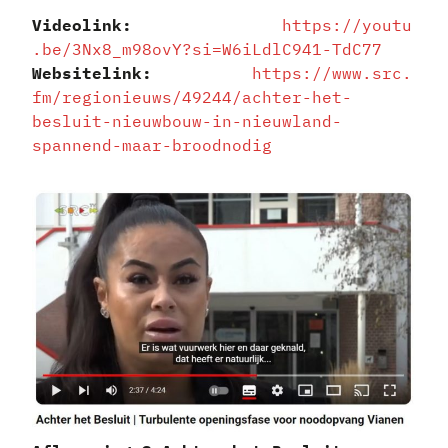
Videolink:
https://youtu
.be/3Nx8_m98ovY?si=W6iLdlC941-TdC77
Websitelink:
https://www.src.
fm/regionieuws/49244/achter-het-
besluit-nieuwbouw-in-nieuwland-
spannend-maar-broodnodig