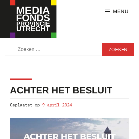
Skip
SEARCH
to
MENU
content
MEDIAFONDS
ZOEKEN
PROVINCIE
NAAR:
UTRECHT
ACHTER HET BESLUIT
Geplaatst op
9 april 2024