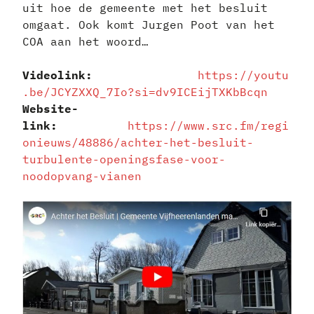
uit hoe de gemeente met het besluit
omgaat. Ook komt Jurgen Poot van het
COA aan het woord…
Videolink:
https://youtu
.be/JCYZXXQ_7Io?si=dv9ICEijTXKbBcqn
Website-
link:
https://www.src.fm/regi
onieuws/48886/achter-het-besluit-
turbulente-openingsfase-voor-
noodopvang-vianen