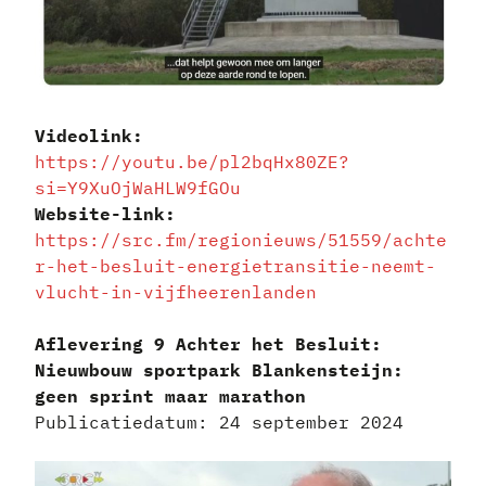
Videolink:
https://youtu.be/pl2bqHx80ZE?
si=Y9XuOjWaHLW9fGOu
Website-link:
https://src.fm/regionieuws/51559/achte
r-het-besluit-energietransitie-neemt-
vlucht-in-vijfheerenlanden
Aflevering 9 Achter het Besluit:
Nieuwbouw sportpark Blankensteijn:
geen sprint maar marathon
Publicatiedatum: 24 september 2024