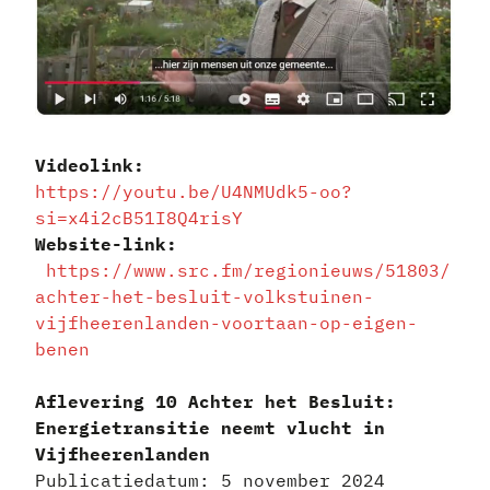
Videolink:
https://youtu.be/U4NMUdk5-oo?
si=x4i2cB51I8Q4risY
Website-link:
https://www.src.fm/regionieuws/51803/
achter-het-besluit-volkstuinen-
vijfheerenlanden-voortaan-op-eigen-
benen
Aflevering 10 Achter het Besluit:
Energietransitie neemt vlucht in
Vijfheerenlanden
Publicatiedatum: 5 november 2024