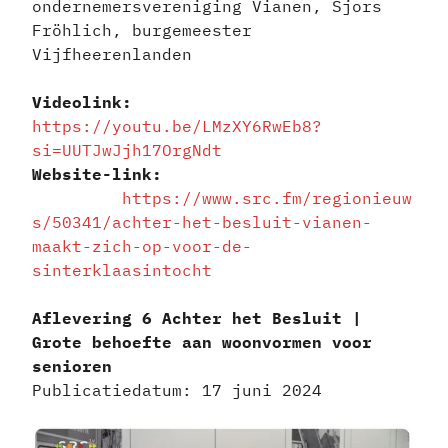
ondernemersvereniging Vianen, Sjors
Fröhlich, burgemeester
Vijfheerenlanden
Videolink:
https://youtu.be/LMzXY6RwEb8?
si=UUTJwJjh17OrgNdt
Website-link:
https://www.src.fm/regionieuw
s/50341/achter-het-besluit-vianen-
maakt-zich-op-voor-de-
sinterklaasintocht
Aflevering 6 Achter het Besluit |
Grote behoefte aan woonvormen voor
senioren
Publicatiedatum: 17 juni 2024