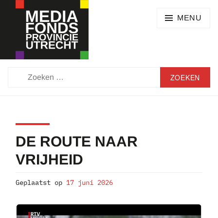
Skip
SEARCH
to
MENU
content
MEDIAFONDS
ZOEKEN
PROVINCIE
NAAR:
UTRECHT
DE ROUTE NAAR
VRIJHEID
Geplaatst op
17 juni 2026