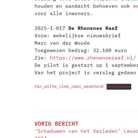
houden en aandacht behoeven ook
m
voor alle inwoners.
2025-1-017
De Rhenense Raaf
Vorm: wekelijkse nieuwsbrief
Marc van der Woude
Toegewezen bedrag: 32.100 euro
Zie:
https://www.rhenenseraaf.nl/
De pilot is gestart op 1 septembe
Van het project is verslag gedaa
Van_witte_vlek_naar_waakhond
Downloaden
BERICHT
NAVIGATIE
VORIG BERICHT
‘Schaduwen van het Verleden’ Leus