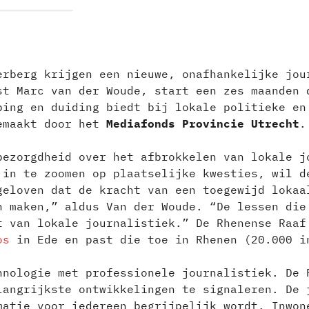
erberg krijgen een nieuwe, onafhankelijke jo
st Marc van der Woude, start een zes maanden 
ping en duiding biedt bij lokale politieke en
gemaakt door het
Mediafonds Provincie Utrecht
.
bezorgdheid over het afbrokkelen van lokale j
 in te zoomen op plaatselijke kwesties, wil d
geloven dat de kracht van een toegewijd lokaa
n maken,” aldus Van der Woude. “De lessen die
t van lokale journalistiek.” De Rhenense Raaf
os
in Ede en past die toe in Rhenen (20.000 i
hnologie met professionele journalistiek. De 
langrijkste ontwikkelingen te signaleren. De 
matie voor iedereen begrijpelijk wordt. Inwon