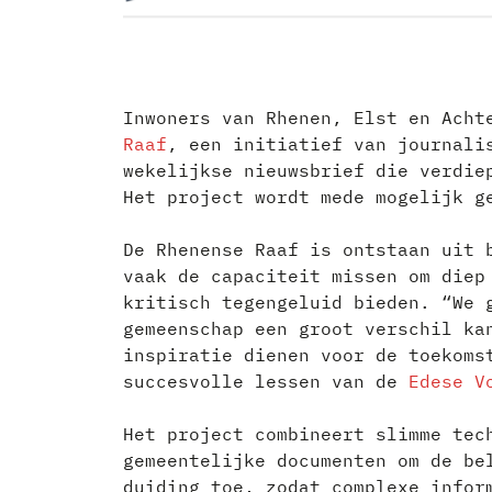
Inwoners van Rhenen, Elst en Acht
Raaf
, een initiatief van journali
wekelijkse nieuwsbrief die verdie
Het project wordt mede mogelijk 
De Rhenense Raaf is ontstaan uit 
vaak de capaciteit missen om diep
kritisch tegengeluid bieden. “We 
gemeenschap een groot verschil ka
inspiratie dienen voor de toekoms
succesvolle lessen van de
Edese V
Het project combineert slimme tec
gemeentelijke documenten om de be
duiding toe, zodat complexe infor