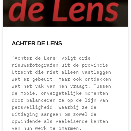
ACHTER DE LENS
‘Achter de Lens’ volgt drie
nieuwsfotografen uit de provincie
Utrecht die niet alleen vastleggen
wat er gebeurt, maar ook ontdekken
wat het vak van hen vraagt. Tussen
de mooie, onvergetelijke momenten
door balanceren ze op de lijn van
persveiligheid, waarbij ze de
uitdaging aangaan om zowel de
opwindende als veeleisende kanten
van hun werk te omarmen.