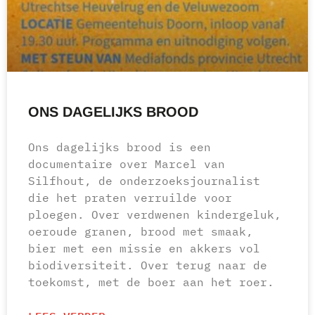
ONS DAGELIJKS BROOD
Ons dagelijks brood is een
documentaire over Marcel van
Silfhout, de onderzoeksjournalist
die het praten verruilde voor
ploegen. Over verdwenen kindergeluk,
oeroude granen, brood met smaak,
bier met een missie en akkers vol
biodiversiteit. Over terug naar de
toekomst, met de boer aan het roer.